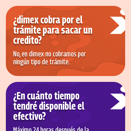
¿dimex cobra por el
trámite para sacar un
credito?
No, en dimex no cobramos por
ningún tipo de trámite.
¿En cuánto tiempo
tendré disponible el
efectivo?
Máximo 24 horas después de la