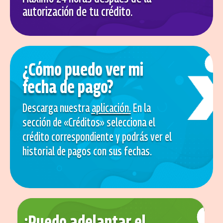
autorización de tu crédito.
¿Cómo puedo ver mi
fecha de pago?
Descarga nuestra
aplicación
.
En la
sección de «Créditos» selecciona el
crédito correspondiente y podrás ver el
historial de pagos con sus fechas.
¿Puedo adelantar el