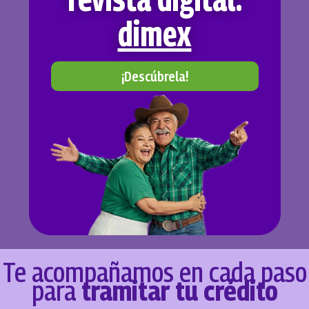
dimex
¡Descúbrela!
Te acompañamos en cada paso
para
tramitar tu crédito