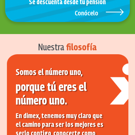
Se descuenta desde tu pensión
Conócelo
Nuestra
filosofía
Somos el número uno,
porque tú eres el
número uno.
En dimex, tenemos muy claro que
el camino para ser los mejores es
serlo contigo, conocerte como