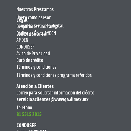
Nuestros Préstamos
Únete como asesor
Legal
Consulta la revista digital
Despachos de cobranza
Código de Ética AMDEN
Ubica tu sucursal
AMDEN
CONDUSEF
Aviso de Privacidad
Buró de crédito
Términos y condiciones
Términos y condiciones programa referidos
Atención a Clientes
Correo para solicitar información del crédito
servicioaclientes@wwwqa.dimex.mx
Teléfono
81 5515 2015
CONDUSEF