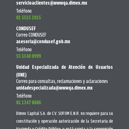
servicioaclientes@wwwqa.dimex.mx
Teléfono
81 5515 2015
CONDUSEF
Correo CONDUSEF
asesoria@condusef.gob.mx
Teléfono
55 5340 0999
Unidad Especializada de Atención de Usuarios
(UNE)
Correo para consultas, reclamaciones y aclaraciones
unidadespecializada@wwwqa.dimex.mx
Teléfono
81 1247 8686
Dimex Capital S.A. de C.V. SOFOM E.N.R. no requiere para su
constitución y operación autorización de la Secretaria de
Hacienda y Crédito Público, y está sujeta a la supervisión