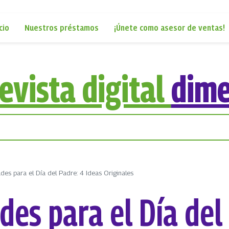
cio
Nuestros préstamos
¡Únete como asesor de ventas!
evista digital
dim
des para el Día del Padre: 4 Ideas Originales
des para el Día del