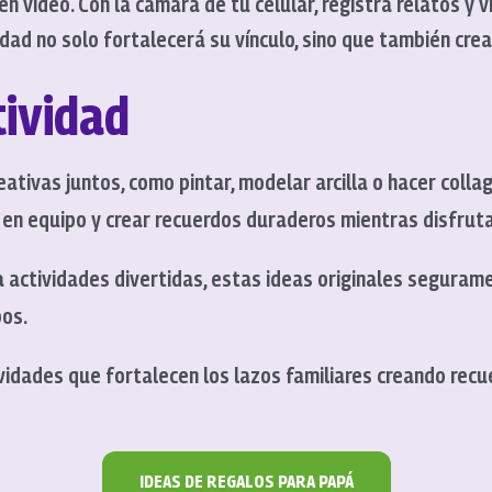
n video. Con la cámara de tu celular, registra relatos y 
idad no solo fortalecerá su vínculo, sino que también crea
tividad
eativas juntos, como pintar, modelar arcilla o hacer collag
r en equipo y crear recuerdos duraderos mientras disfruta
ctividades divertidas, estas ideas originales segurame
os.
tividades que fortalecen los lazos familiares creando rec
IDEAS DE REGALOS PARA PAPÁ