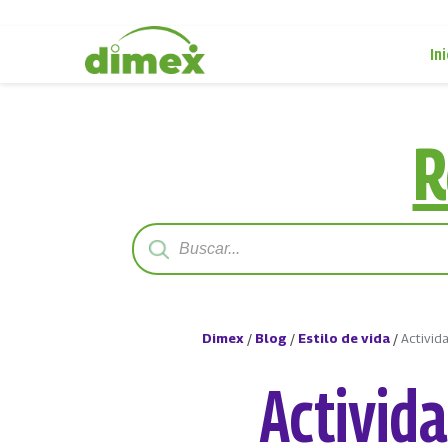
Ini
R
Dimex
/
Blog
/
Estilo de vida
/
Activida
Activida