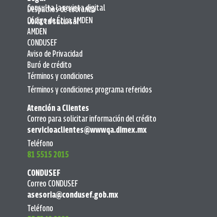
Consulta la revista digital
Despachos de cobranza
Código de Ética AMDEN
Ubica tu sucursal
AMDEN
CONDUSEF
Aviso de Privacidad
Buró de crédito
Términos y condiciones
Términos y condiciones programa referidos
Atención a Clientes
Correo para solicitar información del crédito
servicioaclientes@wwwqa.dimex.mx
Teléfono
81 5515 2015
CONDUSEF
Correo CONDUSEF
asesoria@condusef.gob.mx
Teléfono