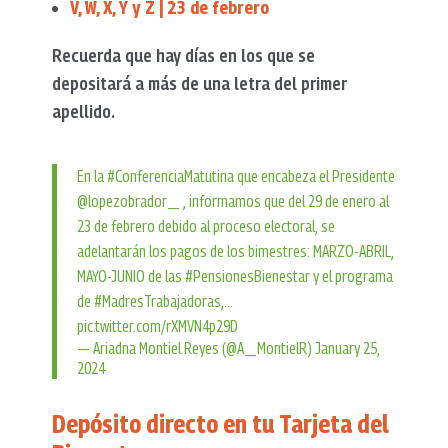
V, W, X, Y y Z | 23 de febrero
Recuerda que hay días en los que se
depositará a más de una letra del primer
apellido.
En la
#ConferenciaMatutina
que encabeza el Presidente
@lopezobrador_
, informamos que del 29 de enero al
23 de febrero debido al proceso electoral, se
adelantarán los pagos de los bimestres: MARZO-ABRIL,
MAYO-JUNIO de las
#PensionesBienestar
y el programa
de
#MadresTrabajadoras
,…
pic.twitter.com/rXMVN4p29D
— Ariadna Montiel Reyes (@A_MontielR)
January 25,
2024
Depósito directo en tu Tarjeta del