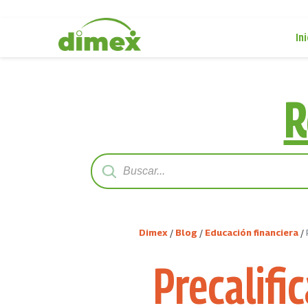
Ini
R
Dimex
/
Blog
/
Educación financiera
/
Precalifi