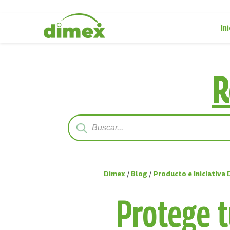
Ini
R
Dimex
/
Blog
/
Producto e Iniciativa
Protege t