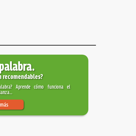
palabra.
on recomendables?
abra? Aprende cómo funciona el
anza...
 más