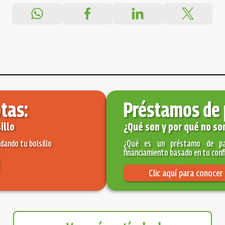
tas:
Préstamos de 
illo
¿Qué son y por qué no s
dando tu bolsillo
¿Qué es un préstamo de pal
financiamiento basado en tu confi
Clic aquí para conocer