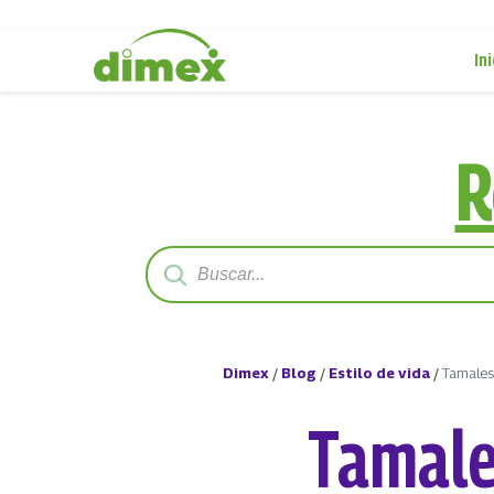
Ini
R
Dimex
/
Blog
/
Estilo de vida
/
Tamales
Tamale